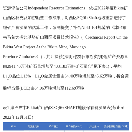
资源评估公司Independent Resource Estimations，依据2022年度Bikita矿
山西区补充及加密勘查工作成果，对西区SQI6+
Shaft
地段重新进行了
锂矿产资源量的估算工作，编制提交了符合
NI43-101规范的《津巴布
韦马旬戈省比基塔矿山西区项目技术报告》(《Technical Report On the
Bikita West Project At the Bikita Mine, Masvingo
Province,Zimbabwe》)，共计探获(探明+控制+推断类别)锂矿产资源量
由2941.40万吨矿石量增加至4031.83万吨矿石量(详见下表1)，平均
Li
O品位1.13%，Li
O金属含量由34.40万吨增加至45.62万吨，折合碳
2
2
酸锂当量(LCE)由84.96万吨增加至112.69万吨
表
1
津巴布韦
Bikita
矿山西区
SQI6+SHAFT
地段保有资源量表
(
截止至
2022
年
12
月
31
日
)