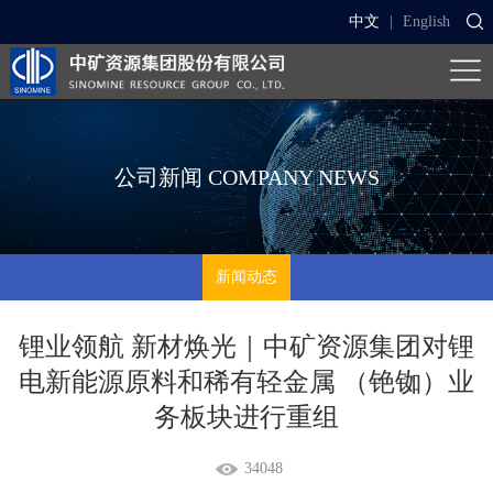
中文
|
English
公司新闻
COMPANY NEWS
新闻动态
锂业领航 新材焕光｜中矿资源集团对锂
电新能源原料和稀有轻金属 （铯铷）业
务板块进行重组
34048