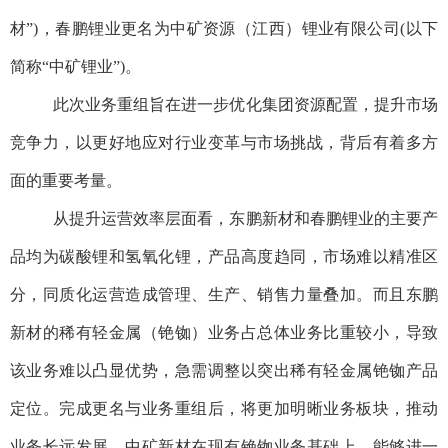
材”)，春鹏锂业更名为中矿资源（江西）锂业有限公司(以下
简称“中矿锂业”)。
此次业务重组旨在进一步优化集团资源配置，提升市场
竞争力，以更好地应对行业变革与市场挑战，背后有着多方
面的重要考量。
从提升运营效率层面看，东鹏新材和春鹏锂业的主要产
品均为碳酸锂和氢氧化锂，产品高度趋同，市场难以精准区
分，同质化运营造成管理、生产、销售力量叠加。而且东鹏
新材的稀有轻金属（铯铷）业务占总体业务比重较小，导致
该业务难以凸显优势，急需调整以突出稀有轻金属铯铷产品
定位。完成更名与业务重组后，将更加明晰业务板块，推动
业务长远发展。中矿新材在现有铯铷业务基础上，能够进一