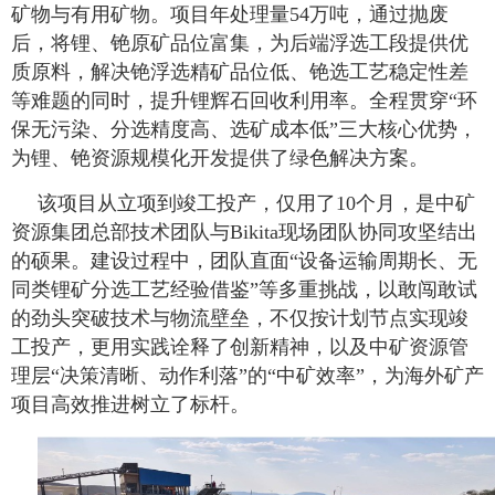
矿物与有用矿物。项目年处理量54万吨，通过抛废
后，将锂、铯原矿品位富集，为后端浮选工段提供优
质原料，解决铯浮选精矿品位低、铯选工艺稳定性差
等难题的同时，提升锂辉石回收利用率。全程贯穿“环
保无污染、分选精度高、选矿成本低”三大核心优势，
为锂、铯资源规模化开发提供了绿色解决方案。
该项目从立项到竣工投产，仅用了10个月，是中矿
资源集团总部技术团队与Bikita现场团队协同攻坚结出
的硕果。建设过程中，团队直面“设备运输周期长、无
同类锂矿分选工艺经验借鉴”等多重挑战，以敢闯敢试
的劲头突破技术与物流壁垒，不仅按计划节点实现竣
工投产，更用实践诠释了创新精神，以及中矿资源管
理层“决策清晰、动作利落”的“中矿效率”，为海外矿产
项目高效推进树立了标杆。