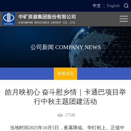
中文
|
English
公司新闻
COMPANY NEWS
新闻动态
皓月映初心 奋斗慰乡情｜卡通巴项目举
行中秋主题团建活动
17548
当地时间2025年10月5日，夜幕降临、华灯初上。正值中