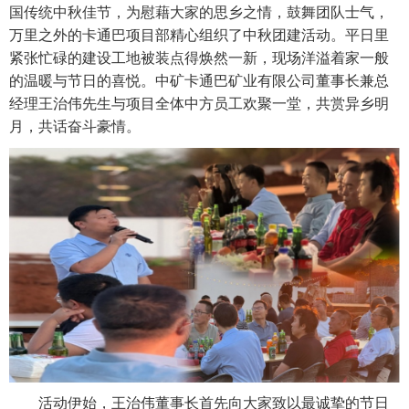
国传统中秋佳节，为慰藉大家的思乡之情，鼓舞团队士气，
万里之外的卡通巴项目部精心组织了中秋团建活动。平日里
紧张忙碌的建设工地被装点得焕然一新，现场洋溢着家一般
的温暖与节日的喜悦。中矿卡通巴矿业有限公司董事长兼总
经理王治伟先生与项目全体中方员工欢聚一堂，共赏异乡明
月，共话奋斗豪情。
活动伊始，王治伟董事长首先向大家致以最诚挚的节日