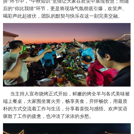
拼”环节中，“中秋知识”竞猜让大家在欢笑中展现智慧；而随
后的“你比我猜”环节，更是将现场气氛彻底引爆，欢笑声、
喝彩声此起彼伏，团队的默契与快乐在这一刻完美交融。
当主持人宣布烧烤正式开始，鲜嫩的烤全羊与各式美味被
端上餐桌，大家围坐篝火旁，畅享美食，开怀畅饮，用最质
朴的方式交流着工作与生活，分享着喜悦与感悟。欢声笑语
驱散了工作的疲惫，也冲淡了浓浓的乡愁。