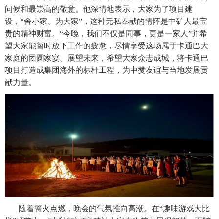
问候和最崇高的敬意。他深情地表示，大家为了项目建
设，“舍小家、为大家”，这种无私奉献的情怀是中矿人最宝
贵的精神财富。“今晚，我们不仅是同事，更是一家人”并希
望大家能暂时放下工作的疲惫，尽情享受这场属于卡通巴大
家庭的团圆家宴。展望未来，希望大家众志成城，将卡通巴
项目打造成集团海外的标杆工程，为中赞友谊与当地发展贡
献力量。
随着篝火点燃，晚会的气氛推向高潮。在“趣味游戏大比