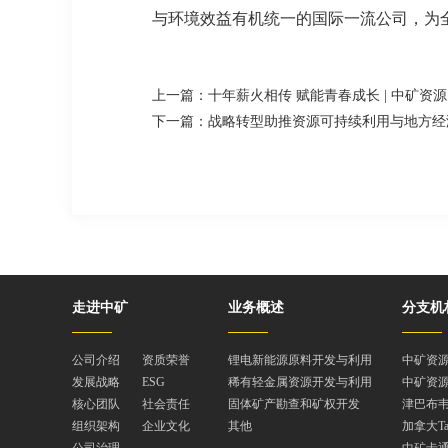
与环境效益有机统一的国际一流公司，为
走进中矿
业务概述
分支机
公司介绍
资质荣誉
锂电新能源原料开发与利用
中矿资
发展战略
ESG
稀有轻金属资源开发与利用
中矿资
核心团队
社会责任
固体矿产勘查和矿权开发
津巴布韦
组织架构
企业文化
其他
加拿大T