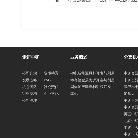
走进中矿
业务概述
分支机
公司介绍
资质荣誉
锂电新能源原料开发与利用
中矿资
发展战略
ESG
稀有轻金属资源开发与利用
中矿资
核心团队
社会责任
固体矿产勘查和矿权开发
津巴布韦
组织架构
企业文化
其他
加拿大T
公司治理
中矿卡
中矿资
英国中
北京中
中矿（
中矿（