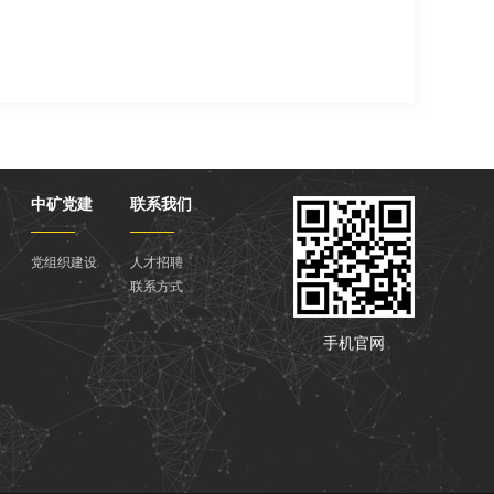
中矿党建
联系我们
党组织建设
人才招聘
联系方式
手机官网