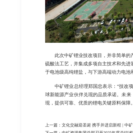
此次中矿锂业技改项目，并非简单的
硫酸法工艺，并集成多项自主技术和先进
于电池级高纯锂盐，与下游高端动力电池
中矿锂业总经理郑国忠表示：“技改
球新能源产业伙伴兑现的品质承诺。未来
现，提供可靠、优质的锂电关键原料保障。
下一篇：中矿资源集团总部召开2025年度总结