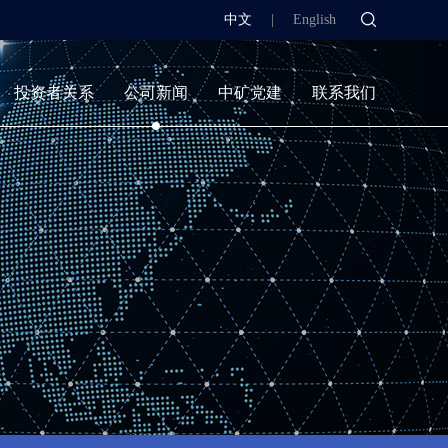
中文
|
English
投资者关系
公司新闻
中矿党建
联系我们