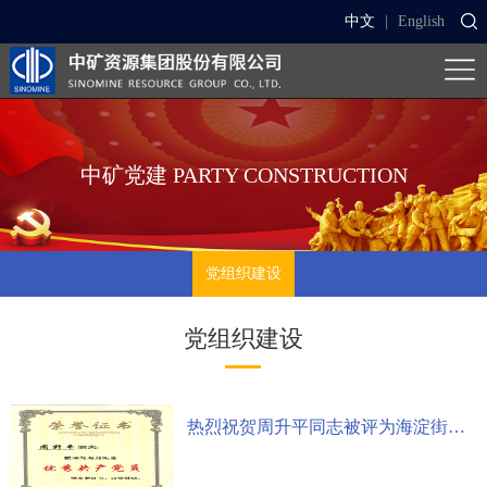
中文
|
English
中矿党建
PARTY CONSTRUCTION
党组织建设
党组织建设
热烈祝贺周升平同志被评为海淀街道“优秀共产党员”