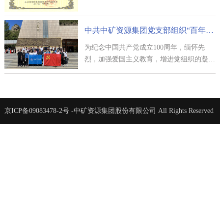
中共中矿资源集团党支部组织“百年奋斗路、重启新征程”主题党日活动
为纪念中国共产党成立100周年，缅怀先
烈，加强爱国主义教育，增进党组织的凝聚
力，激发党员爱岗敬业、担当作为的奋斗热
情，2021年5月28日，中矿资源集团股份有
限公司党支部组织党员、团员前往平西抗日
战争纪念馆，开展了以“百年奋斗路、重启
京ICP备09083478-2号
-中矿资源集团股份有限公司 All Rights Reserved
新征程”为主题的党日活动。