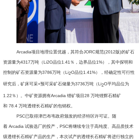
Arcadia项目地理位置优越，其符合
JORC
规范
(2012
版
)
的矿石
资源量为
4317
万吨（
Li2O
品位
1.41
％，边界品位
1%
），其中探明和
控制的矿石资源量为
3786
万吨（
Li
O
品位
1.41%
），经确定性可行性
2
研究后，矿床可采
+
预可采矿石储量为
3736
万吨（
Li
O
平均品位为
2
1.22
％）。中矿资源拥有
Arcadia
锂矿项目
28
万吨锂辉石精矿
和
78.4
万吨透锂长石精矿的包销权。
PSC已取得津巴布韦政府颁发的经济特区许可证。随
着
Arcadia
试验选厂的投产，
PSC
将继续专注于高纯度、高品质技术
级透锂长石精矿产品的生产，本次试产的透锂长
石精矿将进行独立的