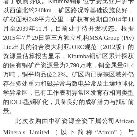
署了收购协议。Kitumba铜矿位于赞比亚卢萨卡
以西偏北约240km，矿区路况等基础设施良好，
矿权面积248平方公里，矿权有效期自2014年11
月至2039年11月，目前处于待开发状态。根据
2015年7月29日第三方独立机构
MSA Group (Pty)
Ltd.
出具的符合澳大利亚
JORC
规范（2012版）的
资源量估算报告显示，Kitumba铜矿区累计探获
的保有铜矿产资源量为2,790万吨，铜金属量61.4
万吨，铜平均品位2.2%。矿区内已探获区域外仍
存在多处重力和磁异常与激电异常及土壤地球化
学异常区，已有工作表明异常区发育有相同类型
的IOCG型铜矿化，具备良好的成矿潜力与找矿前
景。
此次收购由中矿资源
全资下属公司African
Minerals Limited（以下简称“Afmin”）与