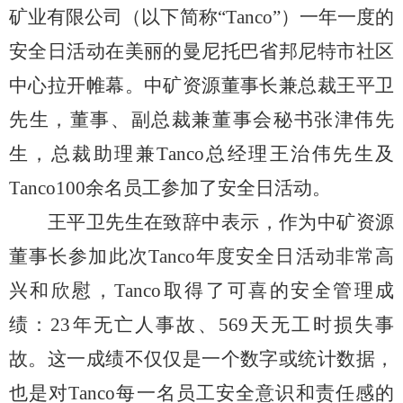
矿业有限公司（以下简称“T
anco
”）一年一度的
安全日活动在美丽的曼尼托巴省邦尼特市社区
中心拉开帷幕。中矿资源董事长兼总裁王平卫
先生，董事、副总裁兼董事会秘书张津伟先
生，总裁助理兼T
anco
总经理王治伟先生及
T
anco1
00
余名员工参加了安全日活动。
王平卫先生在致辞中表示，作为中矿资源
董事长参加此次
T
anco
年度安全日活动非常高
兴和欣慰，
T
anco
取得了可喜的安全管理成
绩：
23年无亡人事故、569天无工时损失事
故。这一成绩不仅仅是一个数字或统计数据，
也是对T
anco
每一名员工安全意识和责任感的