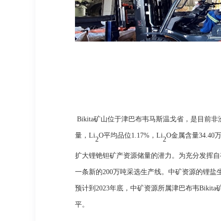
Bikita矿山位于津巴布韦马斯温戈省，是目前非
量，Li
O平均品位1.17%，Li
O金属含量34.40万
2
2
扩大锂铯钽矿产资源储量的潜力。为充分发挥自有
一条新的200万吨采选生产线。中矿资源的锂盐
预计到
2023年底，中矿资源所属津巴布韦Bik
平。