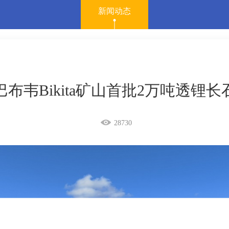
新闻动态
布韦Bikita矿山首批2万吨透锂
28730