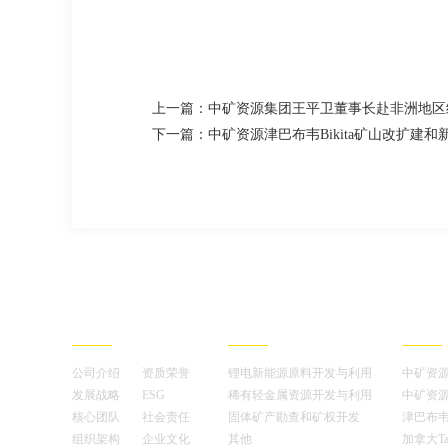
上一篇：中矿资源集团王平卫董事长赴非洲地区
下一篇：中矿资源津巴布韦Bikita矿山改扩建
走进中矿
业务概述
分支机
公司介绍
资质荣誉
锂电新能源原料开发与利用
中矿资
发展战略
ESG
稀有轻金属资源开发与利用
中矿资
核心团队
社会责任
固体矿产勘查和矿权开发
津巴布韦
组织架构
企业文化
其他
加拿大T