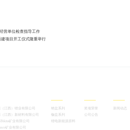
经营单位检查指导工作
和新建项目开工仪式隆重举行
构
产品中心
投资者关系
公司新闻
源（江西）锂业有限公司
铯盐系列
奖项荣誉
新闻动态
源（江西）新材料有限公司
铷盐系列
公司公告
Bikita矿业有限公司
锂电新能源原料
anco矿业有限公司