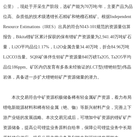
公里），现处于开采生产阶段，选矿产能为70万吨/年，主要产品为品
位高、杂质低的技术级透锂长石精矿和铯榴石精矿。根据Independent
Resource Estimations（IRES）出具的符合NI43-101规范的资源量估算
报告，Bikita锂矿区累计探获的保有锂矿产资源量为2,941.40万吨矿石
量，Li2O平均品位1.17%，Li2O金属含量34.40万吨，折合84.96万吨
Li2CO3当量。SQI6矿体伴生钽矿产资源量840万磅Ta2O5, Ta2O5平均
品位186ppm。矿区内仍发育有多条未经验证的LCT型(锂铯钽型)伟晶
岩体，具备进一步扩大锂铯钽矿产资源储量的潜力。
本次交易符合中矿资源积极储备稀有轻金属矿产资源，着力布局
锂电新能源材料和稀有轻金属（铯、铷）等新兴材料产业，完善上下
游产业链的发展战略。本次交易完成后，可增加中矿资源的锂矿矿产
资源储备，提高公司锂盐业务原料自给率，保障公司锂盐业务中长期