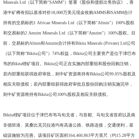
Minerals Ltd（以下简称“SAMM”）签署《股份和债权出售协议》，香
港中矿稀有拟以基准对价18,000万美元现金收购AMMS和SAMM合计
持有的交易标的1 African Minerals Ltd（以下简称“Afmin”）100%股权
和交易标的2 Amzim Minerals Ltd（以下简称“Amzim”）100%股权。目
前，交易标的Afmin和Amzim合计持有Bikita Minerals (Private) Ltd公司
（以下简称“Bikita公司”）74%权益，Bikita公司主要资产是位于津巴布
韦的Bikita锂矿项目。Bikita公司正在实施内部重组和股份回购注销，
若内部重组获得政府审批，则中矿资源将持有Bikita公司99.05%股权及
相应关联债权；若内部重组获得政府审批且股份回购注销实施完毕，
则中矿资源将持有Bikita公司100%股权及相应关联债权。
Bikita锂矿项目位于津巴布韦马旬戈省，与首都、马旬戈省首府以及南
非德班港、莫桑比克贝拉港均有高速公路、铁路连接，交通便利，基
础设施较为完善。该项目矿区面积164,460,863平方英尺（约15.28平方