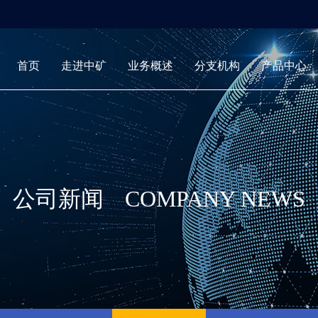
首页
走进中矿
业务概述
分支机构
产品中心
公司新闻
COMPANY NEWS