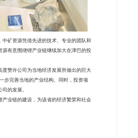
，中矿资源凭借先进的技术、专业的团队和
资源有意围绕锂产业链继续加大在津巴的投
高度赞许公司为当地经济发展所做出的巨大
进一步完善当地的产业结构。同时，投资项
公司的发展。
锂产业链的建设，为该省的经济繁荣和社会