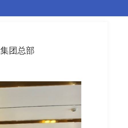
源集团总部