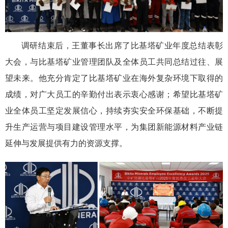
调研结束后，王董事长出席了比基塔矿业年度总结表彰
大会，与比基塔矿业管理团队及全体员工共同总结过往、展
望未来。他充分肯定了比基塔矿业在海外复杂环境下取得的
成绩，对广大员工的辛勤付出表示衷心感谢；希望比基塔矿
业全体员工坚定发展信心，持续夯实安全环保基础，不断提
升生产运营与项目建设管理水平，为集团新能源材料产业链
延伸与发展提供有力的资源支撑。