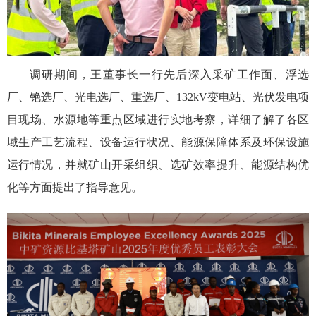
调研期间，王董事长一行先后深入采矿工作面、浮选
厂、铯选厂、光电选厂、重选厂、132kV变电站、光伏发电项
目现场、水源地等重点区域进行实地考察，详细了解了各区
域生产工艺流程、设备运行状况、能源保障体系及环保设施
运行情况，并就矿山开采组织、选矿效率提升、能源结构优
化等方面提出了指导意见。