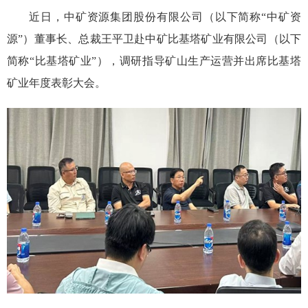
近日，中矿资源集团股份有限公司（以下简称“中矿资
源”）董事长、总裁王平卫赴中矿比基塔矿业有限公司（以下
简称“比基塔矿业”），调研指导矿山生产运营并出席比基塔
矿业年度表彰大会。